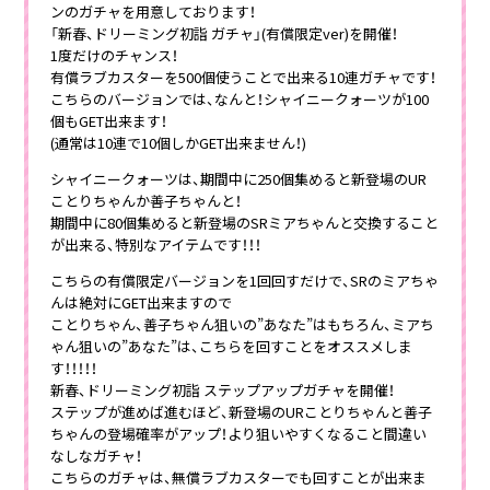
ンのガチャを用意しております！
「新春、ドリーミング初詣 ガチャ」(有償限定ver)を開催！
1度だけのチャンス！
有償ラブカスターを500個使うことで出来る10連ガチャです！
こちらのバージョンでは、なんと！シャイニークォーツが100
個もGET出来ます！
(通常は10連で10個しかGET出来ません！)
シャイニークォーツは、期間中に250個集めると新登場のUR
ことりちゃんか善子ちゃんと！
期間中に80個集めると新登場のSRミアちゃんと交換すること
が出来る、特別なアイテムです！！！
こちらの有償限定バージョンを1回回すだけで、SRのミアちゃ
んは絶対にGET出来ますので
ことりちゃん、善子ちゃん狙いの”あなた”はもちろん、ミアち
ゃん狙いの”あなた”は、こちらを回すことをオススメしま
す！！！！！
新春、ドリーミング初詣 ステップアップガチャを開催！
ステップが進めば進むほど、新登場のURことりちゃんと善子
ちゃんの登場確率がアップ！より狙いやすくなること間違い
なしなガチャ！
こちらのガチャは、無償ラブカスターでも回すことが出来ま