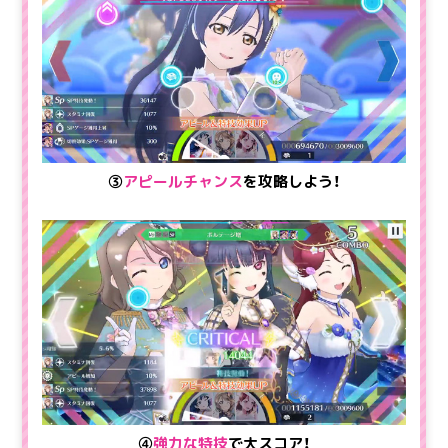
③
アピールチャンス
を攻略しよう！
④
強力な特技
で大スコア！