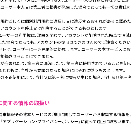
報を利用して行われた一切の行為を、ユーザー本人の行為とみなすことが
りユーザー本人又は第三者に損害が発生した場合であっても一切の責任
本規約若しくは個別利用規約に違反し又は違反するおそれがあると認めた
、アカウントを停止又は削除することができるものとします。
ユーザーの利用権は、理由を問わず、アカウントが削除された時点で消滅
した場合であっても、アカウントの復旧はできませんのでご注意ください
ントは、ユーザーに一身専属的に帰属します。ユーザーの本サービスにお
は相続させることはできません。
報が盗まれたり、第三者に漏洩したり、第三者に使用されていることを知
るとともに、当社から要請のあった場合にはそれに従うものとします。
報の不正使用により、当社又は第三者に損害が生じた場合、当社及び第三
。
に関する情報の取扱い
、端末情報その他本サービスの利用に関してユーザーから収集する情報を
「アプリケーション・プライバシーポリシー」に従って適正に取扱います