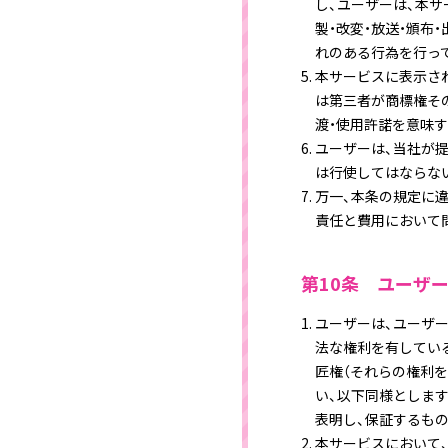
し、ユーザーは、本
製・改変・放送・頒布
れのある行為を行っ
本サービスに表示され
は第三者が商標権そ
渡・使用許諾を意味
ユーザーは、当社が
は行使してはならな
万一、本条の規定に
責任と費用において
第10条 ユーザ
ユーザーは、ユーザ
法な権利を有してい
匠権（それらの権利
い、以下同様としま
表明し、保証するも
本サービスにおいて