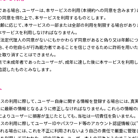
である場合、ユーザーは、本サービスの利用（本規約への同意を含みます）
の同意を得た上で、本サービスを利用するものとします。
年齢に応じて、本サービスの一部または全部の利用を制限する場合があり
本サービスを利用しなければなりません。
、法定代理人の同意がないにもかかわらず同意があると偽り又は年齢に
合、その他自らが行為能力者であることを信じさせるために詐術を用いた
を取り消すことはできません。
点で未成年者であったユーザーが、成年に達した後に本サービスを利用し
追認したものとみなします。
ト
ビスの利用に際して、ユーザー自身に関する情報を登録する場合には、真
常に最新の情報となるように修正しなければなりません。これらの情報の
によりユーザーに損害が生じたとしても、当社は一切責任を負いません。
スの利用に際してユーザーIDやパスワード等のアカウント認証情報（以
される場合には、これを不正に利用されないよう自己の責任で厳重に管理