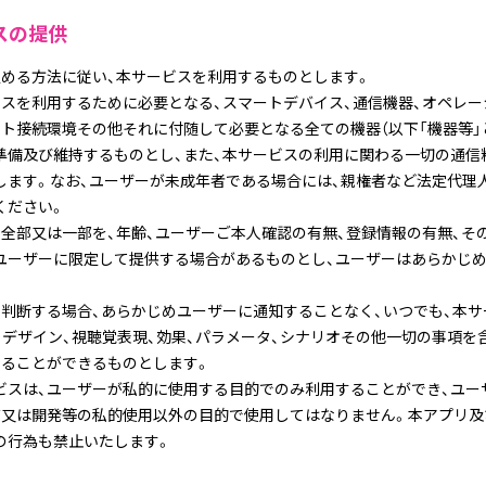
スの提供
定める方法に従い、本サービスを利用するものとします。
ビスを利用するために必要となる、スマートデバイス、通信機器、オペレー
ト接続環境その他それに付随して必要となる全ての機器（以下「機器等」
準備及び維持するものとし、また、本サービスの利用に関わる一切の通信
します。なお、ユーザーが未成年者である場合には、親権者など法定代理
ください。
の全部又は一部を、年齢、ユーザーご本人確認の有無、登録情報の有無、そ
ユーザーに限定して提供する場合があるものとし、ユーザーはあらかじ
と判断する場合、あらかじめユーザーに通知することなく、いつでも、本
、デザイン、視聴覚表現、効果、パラメータ、シナリオその他一切の事項を
することができるものとします。
ビスは、ユーザーが私的に使用する目的でのみ利用することができ、ユー
布又は開発等の私的使用以外の目的で使用してはなりません。本アプリ及
の行為も禁止いたします。