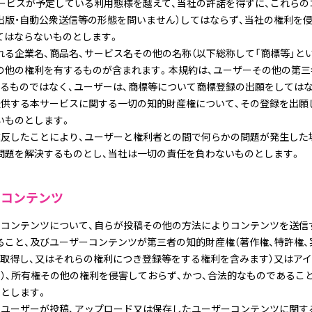
サービスが予定している利用態様を越えて、当社の許諾を得ずに、これらの
・出版・自動公衆送信等の形態を問いません）してはならず、当社の権利を
てはならないものとします。
る企業名、商品名、サービス名その他の名称（以下総称して「商標等」とい
の他の権利を有するものが含まれます。本規約は、ユーザーその他の第三
するものではなく、ユーザーは、商標等について商標登録の出願をしては
提供する本サービスに関する一切の知的財産権について、その登録を出願
いものとします。
違反したことにより、ユーザーと権利者との間で何らかの問題が発生した
問題を解決するものとし、当社は一切の責任を負わないものとします。
ーコンテンツ
ーコンテンツについて、自らが投稿その他の方法によりコンテンツを送信
ること、及びユーザーコンテンツが第三者の知的財産権（著作権、特許権、
を取得し、又はそれらの権利につき登録等をする権利を含みます）又はアイ
す）、所有権その他の権利を侵害しておらず、かつ、合法的なものであるこ
のとします。
、ユーザーが投稿、アップロード又は保存したユーザーコンテンツに関す