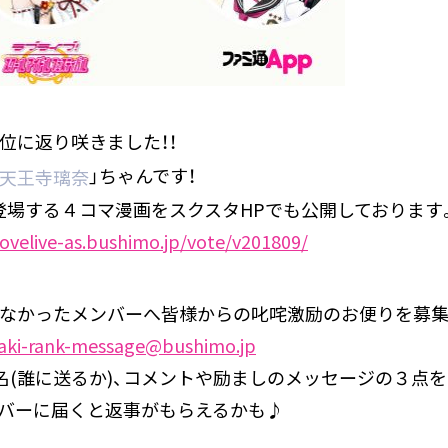
位に返り咲きました！！
」ちゃんです！
天王寺璃奈
登場する４コマ漫画をスクスタHPでも公開しております
lovelive-as.bushimo.jp/vote/v201809/
れなかったメンバーへ皆様からの叱咤激励のお便りを募集
asaki-rank-message@bushimo.jp
ー名(誰に送るか)、コメントや励ましのメッセージの３点
バーに届くと返事がもらえるかも♪