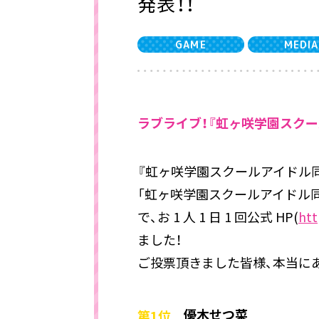
発表！！
GAME
MEDIA
ラブライブ！『虹ヶ咲学園スクー
『虹ヶ咲学園スクールアイドル同
「虹ヶ咲学園スクールアイドル同好会マ
で、お 1 人 1 日 1 回公式 HP(
htt
ました！
ご投票頂きました皆様、本当にあ
優木せつ菜
第1位