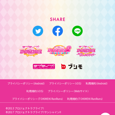
プライバシーポリシー（Android）
プライバシーポリシー（iOS）
利用規約（Android）
利用規約（iOS）
プライバシーポリシー（Webサイト）
プライバシーポリシー（TOKIMEKI RunRuns）
利用規約（TOKIMEKI RunRuns）
©2013 プロジェクトラブライブ！
©2017 プロジェクトラブライブ！サンシャイン!!