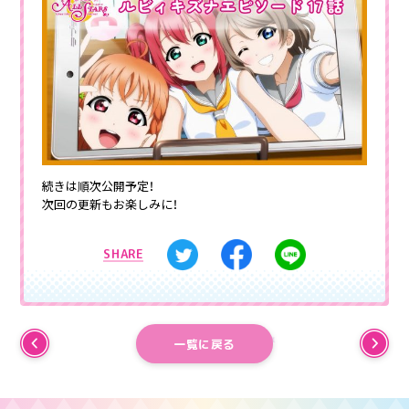
続きは順次公開予定！
次回の更新もお楽しみに！
SHARE
一覧に戻る