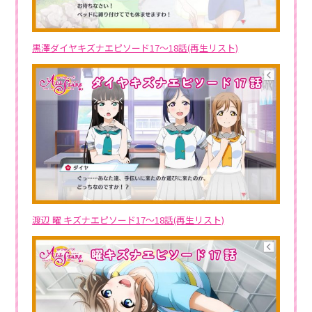
黒澤ダイヤキズナエピソード17～18話(再生リスト)
渡辺 曜 キズナエピソード17～18話(再生リスト)