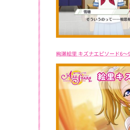
絢瀬絵里 キズナエピソード6～9