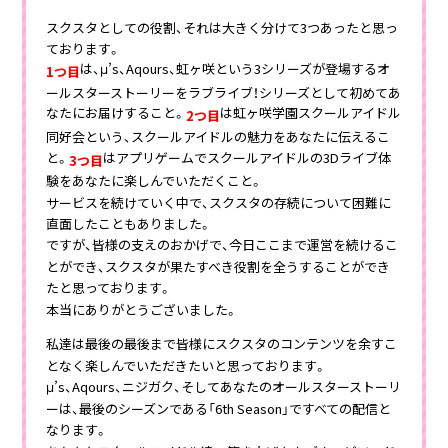
スクスタとしての役割、それは大きく分けて3つあったと思っ
ております。
は、μ’s、Aqours、虹ヶ咲という3シリーズが登場するオ
1つ目
ールスターストーリーをラブライブ！シリーズとして初めてあ
なたにお届けすること。
は虹ヶ咲学園スクールアイドル
2つ目
同好会という、スクールアイドルの魅力をあなたに伝えるこ
と。
はアプリゲームでスクールアイドルの3Dライブ体
3つ目
験をあなたに楽しんでいただくこと。
サービスを続けていく中で、スクスタの存続について困難に
直面したこともありました。
ですが、皆様の支えのおかげで、今日ここまで運営を続けるこ
とができ、スクスタが果たすべき役割を全うすることができ
たと思っております。
本当にありがとうございました。
私達は最後の最後まで皆様にスクスタのコンテンツを余すこ
となく楽しんでいただきたいと思っております。
μ’s、Aqours、ニジガク、そしてあなたのオールスターストーリ
ーは、最後のシーズンである「6th Season」ですべての配信と
なります。