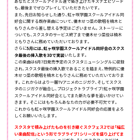
あなたとスクールアイドル達で築き上げたキズナエピソード
も、最後までぜひプレイしていただきたいです。
また、先日お知らせした通り、虹ヶ咲学園スクールアイドル同
好会に関する既存楽曲について、優木せつ菜の歌唱を楠木と
もりさんから差し替える予定はございません。ストーリーに
ついても、スクスタのサービス終了まで優木せつ菜役は楠木
ともりさんに務めていただいております。
さらに
5月には、虹ヶ咲学園スクールアイドル同好会のスクス
いたします。
タ最後の挿入歌を3Dで実装
この楽曲は6月7日発売予定のスクスタニューシングルに収録
され、スクスタ最後の挿入歌であることを踏まえ、特例的に優
木せつ菜の歌唱を楠木ともりさんに務めていただいておりま
す。これからはより一層TVアニメのニジガク、そしてスクス
タのニジガクが融合し、プロジェクトラブライブ！虹ヶ咲学園
スクールアイドル同好会としてまた新たな夢を追いかけてい
きます。そこにはもちろんあなたの力が必要不可欠です。
これからも虹ヶ咲学園スクールアイドル同好会の応援をよろ
しくお願いいたします。
スクスタで積み上げたものを引き継ぐスクフェス2では「幅広
い楽曲配信」という形でラブライブ！シリーズを盛り上げてま