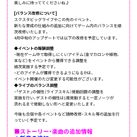
楽しみに待っててくださいね♪
[バランス改修について]
スクスタビッグライブやこの先のイベント、
新たな育成の仕組みの追加に向けてゲーム内のバランスを順
次改修いたします。
4月中旬のアップデートでは以下の改修を予定しています。
◆イベントの報酬調整
・現在ゲーム中で取得しにくいアイテム（金マカロンや植物、
本など）をイベントから獲得できる調整を
順次実施する予定です。
・どのアイテムが獲得できるようになるかは、
イベント開催のたび変更する可能性がございます。
◆ライブのバランス調整
・「ゲスト」の個性（ライブスキル）発動回数の調整を
実施を行い、ゲストの個性は1度発動すると一定ノーツが
流れるまで発動しない形へと変更いたします。
今後も合宿や各イベントなど随時改修・スキル等の追加を行
っていく予定です。
■ストーリー・楽曲の追加情報