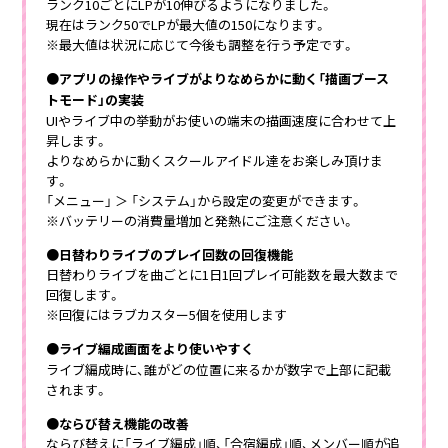
ランク10ごとにLPが10伸びるようになりました。
現在はランク50でLPが最大値の150になります。
※最大値は状況に応じて今後も調整を行う予定です。
●アプリの操作やライブがよりなめらかに動く「描画ブース
トモード」の実装
UIやライブ中の挙動がお使いの端末の描画速度に合わせて上
昇します。
よりなめらかに動くスクールアイドル達をお楽しみ頂けま
す。
「メニュー」 ＞ 「システム」から設定の変更ができます。
※バッテリーの消費量増加と発熱にご注意ください。
●日替わりライブのプレイ回数の回復機能
日替わりライブを曲ごとに1日1回プレイ可能数を最大数まで
回復します。
※回復にはラブカスター5個を使用します
●ライブ編成画面をより使いやすく
ライブ編成時に、誰がどの位置に来るかが数字で上部に記載
されます。
●ならび替え機能の改善
ならび替えに「ライブ編成」順、「合宿編成」順、メンバー順が追