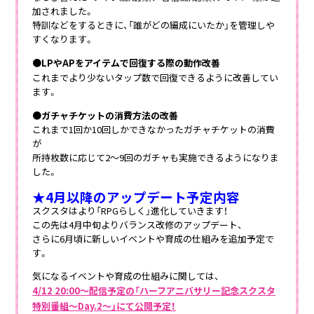
加されました。
特訓などをするときに、「誰がどの編成にいたか」を管理しや
すくなります。
●LPやAPをアイテムで回復する際の動作改善
これまでより少ないタップ数で回復できるように改善してい
ます。
●ガチャチケットの消費方法の改善
これまで1回か10回しかできなかったガチャチケットの消費
が
所持枚数に応じて2～9回のガチャも実施できるようになりま
した。
★4月以降のアップデート予定内容
スクスタはより「RPGらしく」進化していきます！
この先は4月中旬よりバランス改修のアップデート、
さらに6月頃に新しいイベントや育成の仕組みを追加予定で
す。
気になるイベントや育成の仕組みに関しては、
4/12 20:00～配信予定の「ハーフアニバサリー記念スクスタ
特別番組～Day.2～」にて公開予定！