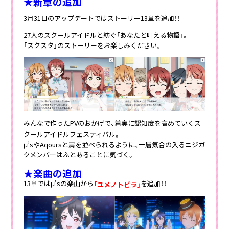
★新章の追加
3月31日のアップデートではストーリー13章を追加！！
27人のスクールアイドルと紡ぐ「あなたと叶える物語」。
「スクスタ」のストーリーをお楽しみください。
みんなで作ったPVのおかげで、着実に認知度を高めていくス
クールアイドルフェスティバル。
μ’sやAqoursと肩を並べられるように、一層気合の入るニジガ
クメンバーはふとあることに気づく。
★楽曲の追加
13章ではμ’sの楽曲から
を追加！！
「ユメノトビラ」