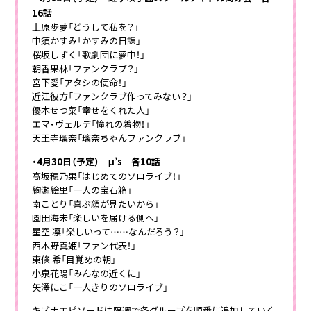
16話
上原歩夢「どうして私を？」
中須かすみ「かすみの日課」
桜坂しずく「歌劇団に夢中！」
朝香果林「ファンクラブ？」
宮下愛「アタシの使命！」
近江彼方「ファンクラブ作ってみない？」
優木せつ菜「幸せをくれた人」
エマ・ヴェルデ「憧れの着物！」
天王寺璃奈「璃奈ちゃんファンクラブ」
・4月30日（予定） μ’s 各10話
高坂穂乃果「はじめてのソロライブ！」
絢瀬絵里「一人の宝石箱」
南ことり「喜ぶ顔が見たいから」
園田海未「楽しいを届ける側へ」
星空 凛「楽しいって……なんだろう？」
西木野真姫「ファン代表！」
東條 希「目覚めの朝」
小泉花陽「みんなの近くに」
矢澤にこ「一人きりのソロライブ」
キズナエピソードは隔週で各グループを順番に追加していく