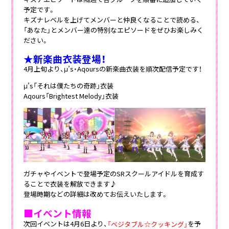
予定です。
キズナレベルを上げてメンバーと仲良くなることで読める、
「あなた」とメンバー達の特別なエピソードをぜひお楽しみく
ださい。
★新楽曲衣装登場！
4月上旬より、μ’s・Aqoursの新楽曲衣装を順次配信予定です！
μ’s「それは僕たちの奇跡」衣装
Aqours「Brightest Melody」衣装
ガチャやイベントで登場予定のSRスクールアイドルを育成す
ることで衣装を解放できます♪
登場時期などの詳細は改めてお伝えいたします。
■イベント情報
次回イベントは4月6日より、
を予
「ベジタブル☆クッキング」