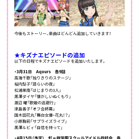
今後もストーリー、楽曲はどんどん追加していきます！
★キズナエピソードの追加
以下の日程でキズナエピソードを追加いたします。
・3月31日 Aqours 各9話
高海千歌「独りきりのステージ」
桜内梨子「語らいの夜」
松浦果南「はじまりの3人」
黒澤ダイヤ「懐かしいぬくもり」
渡辺 曜「歌姫の逃避行」
津島善子「オフ会終幕」
国木田花丸「舞台女優・花丸！？」
小原鞠莉「サプライズライブ」
黒澤ルビィ「自信を持って」
・4月15日（予定） 虹ヶ咲学園スクールアイドル同好会 各