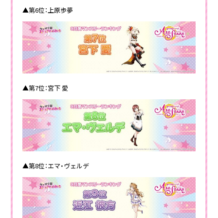
▲第6位：上原歩夢
▲第7位：宮下 愛
▲第8位：エマ・ヴェルデ