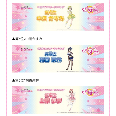
▲第4位：中須かすみ
▲第5位：朝香果林