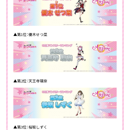
▲第1位：優木せつ菜
▲第2位：天王寺璃奈
▲第3位：桜坂しずく